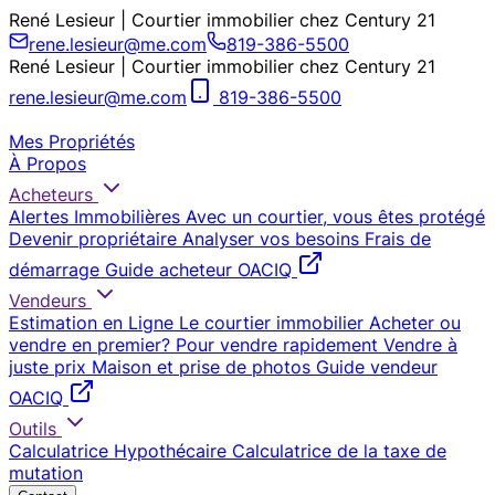
René Lesieur | Courtier immobilier chez Century 21
rene.lesieur@me.com
819-386-5500
René Lesieur | Courtier immobilier chez Century 21
rene.lesieur@me.com
819-386-5500
Mes Propriétés
À Propos
Acheteurs
Alertes Immobilières
Avec un courtier, vous êtes protégé
Devenir propriétaire
Analyser vos besoins
Frais de
démarrage
Guide acheteur OACIQ
Vendeurs
Estimation en Ligne
Le courtier immobilier
Acheter ou
vendre en premier?
Pour vendre rapidement
Vendre à
juste prix
Maison et prise de photos
Guide vendeur
OACIQ
Outils
Calculatrice Hypothécaire
Calculatrice de la taxe de
mutation