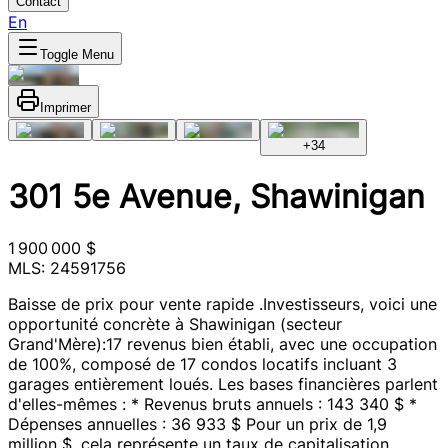
Contact
En
Toggle Menu
Imprimer
+
34
301 5e Avenue, Shawinigan
1 900 000 $
MLS: 24591756
Baisse de prix pour vente rapide .Investisseurs, voici une
opportunité concrète à Shawinigan (secteur
Grand'Mère):17 revenus bien établi, avec une occupation
de 100%, composé de 17 condos locatifs incluant 3
garages entièrement loués. Les bases financières parlent
d'elles-mêmes : * Revenus bruts annuels : 143 340 $ *
Dépenses annuelles : 36 933 $ Pour un prix de 1,9
million $, cela représente un taux de capitalisation